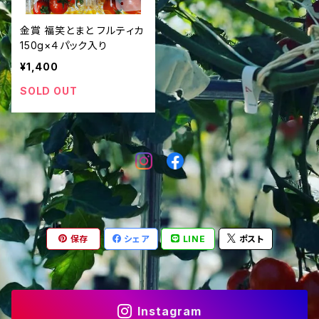
金賞 福笑とまと フルティカ
150g×４パック入り
¥1,400
SOLD OUT
保存
シェア
LINE
ポスト
Instagram